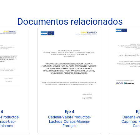
Documentos relacionados
 4
Eje 4
Ej
-Productos-
Cadena-Valor-Productos-
Cadena-Va
rsos-Uso-
Lácteos_Cursos-Manejo-
Caprinos_P
anismos
Forrajes
Can