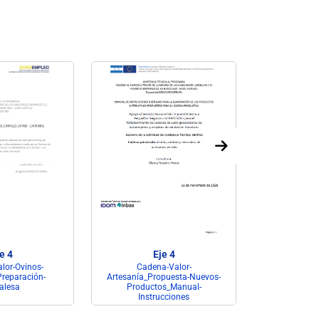
e 4
Eje 4
lor-Ovinos-
Cadena-Valor-
Biosegur
reparación-
Artesanía_Propuesta-Nuevos-
Formación-
alesa
Productos_Manual-
Co
Instrucciones