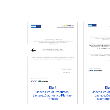
1
Eje 4
Eje
l-SÍ-EMPLEO-
Cadena-Valor-Productos-
Cadena-Valor
a-resumen
Lácteos_Diagnóstico-Plantas-
Lácteos_Cu
Lácteas
Microorg