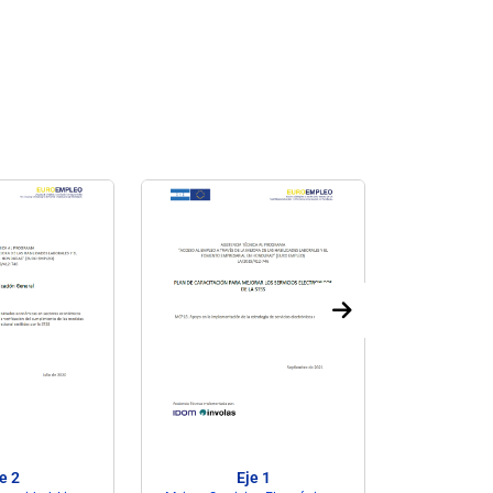
e 2
Eje 1