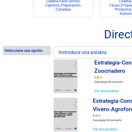
-Ovinos-
Cadena-Valor-Ovinos-
Cadena-
stas-Mejora-
Caprinos_Preparación-
Cacao_Propue
iones
Canalesa
Productos
Instruc
Direc
Estrategia-Con
Zoocriadero
EJE 4
Descargar documento
Ver documento
Estrategia-Con
Vivero-Agrofor
EJE 4
Descargar documento
Ver documento