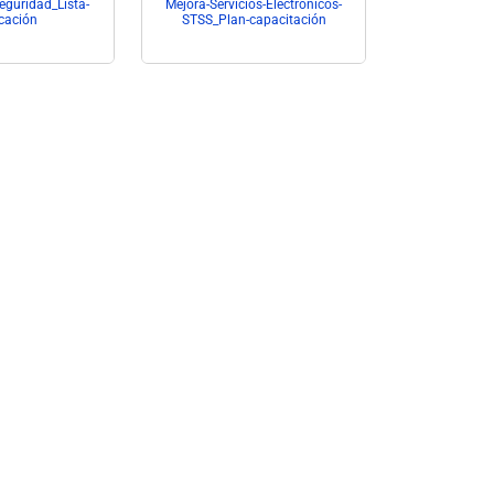
eguridad_Lista-
Mejora-Servicios-Electrónicos-
Marketing-Di
icación
STSS_Plan-capacitación
SETRASS_Pl