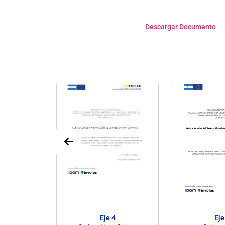
Descargar Documento
4
Eje 4
Eje