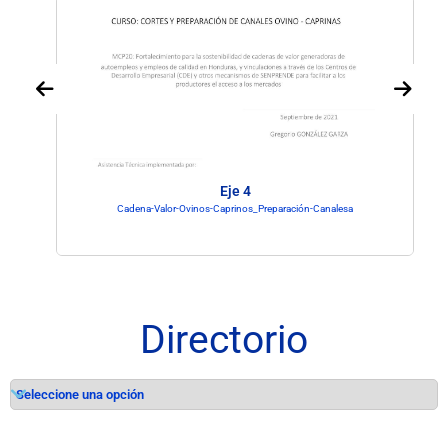
Eje 4
Cadena-Valor-Ovinos-Caprinos_Preparación-Canalesa
Directorio