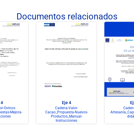
Documentos relacionados
 4
Eje 4
Ej
r-Ovinos-
Cadena-Valor-
Cadena
estas-Mejora-
Cacao_Propuesta-Nuevos-
Artesanía_Cap
ciones
Productos_Manual-
didá
Instrucciones