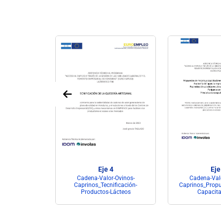
4
Eje 4
Eje
Productos-
Cadena-Valor-Ovinos-
Cadena-Valo
ico-Plantas-
Caprinos_Tecnificación-
Caprinos_Propu
as
Productos-Lácteos
Capacita