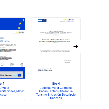
e 4
Eje 4
-Valor-
Cadenas-Valor-Colmena-
Mejora-Servic
acitaciones_Material-
Cacao-Lácteos-Artesanía-
STSS_R
ctico
Turismo_Iniciación_Descripción-
Cadenas