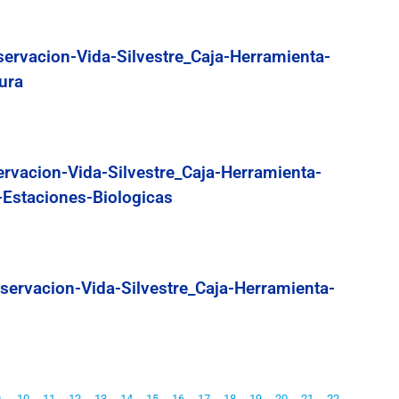
servacion-Vida-Silvestre_Caja-Herramienta-
ura
ervacion-Vida-Silvestre_Caja-Herramienta-
-Estaciones-Biologicas
servacion-Vida-Silvestre_Caja-Herramienta-
9
10
11
12
13
14
15
16
17
18
19
20
21
22