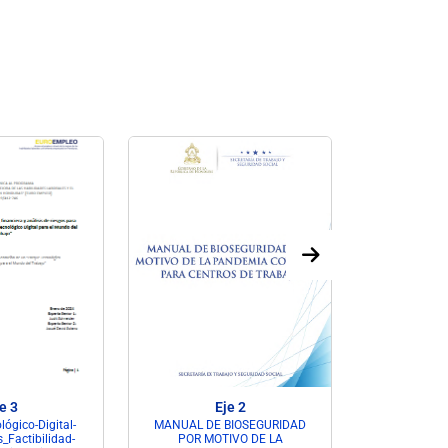
e 3
Eje 2
ógico-Digital-
MANUAL DE BIOSEGURIDAD
Auditoria-Bi
_Factibilidad-
POR MOTIVO DE LA
Veri