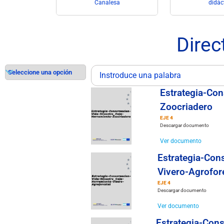
iados
Canalesa
didác
Direc
Estrategia-Con
Zoocriadero
EJE 4
Descargar documento
Ver documento
Estrategia-Con
Vivero-Agrofor
EJE 4
Descargar documento
Ver documento
Estrategia-Cons