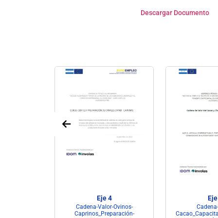
Descargar Documento
4
Eje 4
Eje
Productos-
Cadena-Valor-Ovinos-
Cadena-
s-Quesos-
Caprinos_Preparación-
Cacao_Capacita