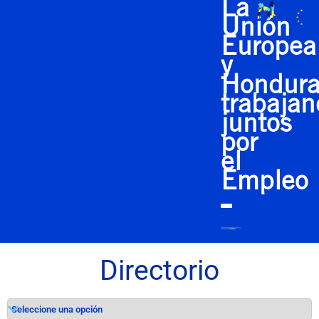
La
Unión
Europea
y
Hondura
trabaja
juntos
por
el
Empleo
Directorio