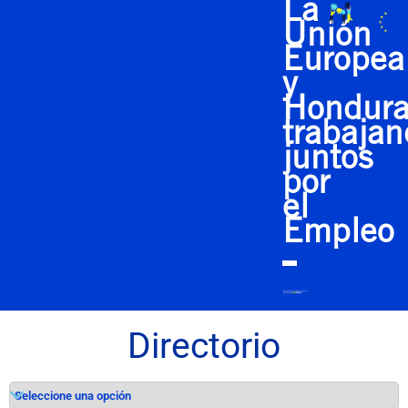
La
Unión
Europea
y
Hondura
trabaja
juntos
por
el
Empleo
Directorio