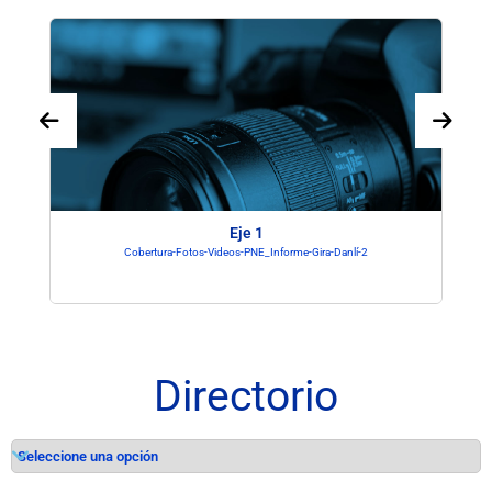
Eje 1
Cobertura-Fotos-Videos-PNE_Informe-Gira-Danlí-2
Directorio