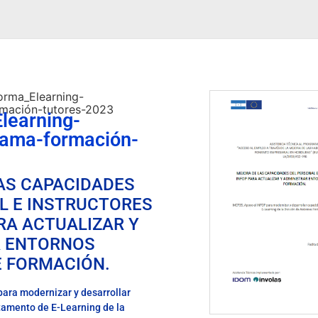
orma_Elearning-
mación-tutores-2023
learning-
ama-formación-
AS CAPACIDADES
L E INSTRUCTORES
RA ACTUALIZAR Y
R ENTORNOS
E FORMACIÓN.
ara modernizar y desarrollar
tamento de E-Learning de la