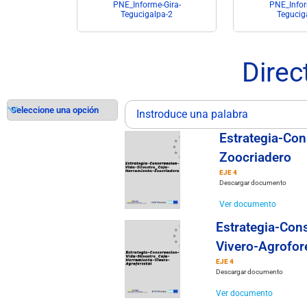
apacitación
PNE_Informe-Gira-
PNE_Infor
Tegucigalpa-2
Tegucig
Direc
Estrategia-Con
Zoocriadero
EJE 4
Descargar documento
Ver documento
Estrategia-Con
Vivero-Agrofor
EJE 4
Descargar documento
Ver documento