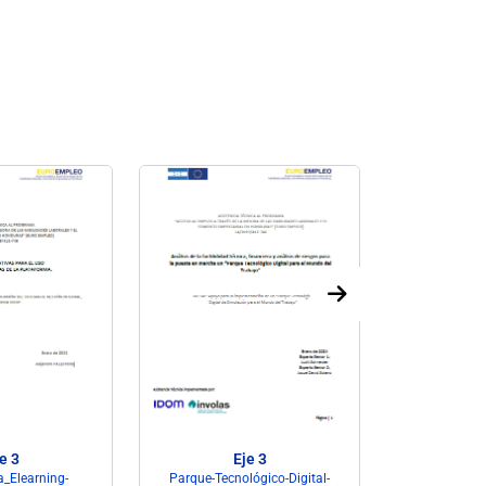
e 3
Eje 3
_Elearning-
Parque-Tecnológico-Digital-
Parque-Tecn