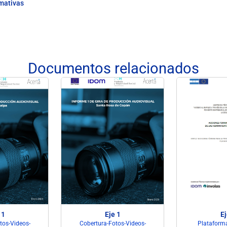
rmativas
Documentos relacionados
 1
Eje 1
Ej
tos-Videos-
Cobertura-Fotos-Videos-
Plataforma