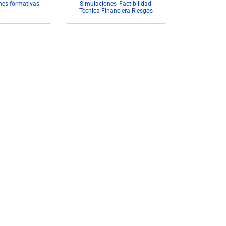
es-formativas
Simulaciones_Factibilidad-
Simulaciones
Técnica-Financiera-Riesgos
Demanda