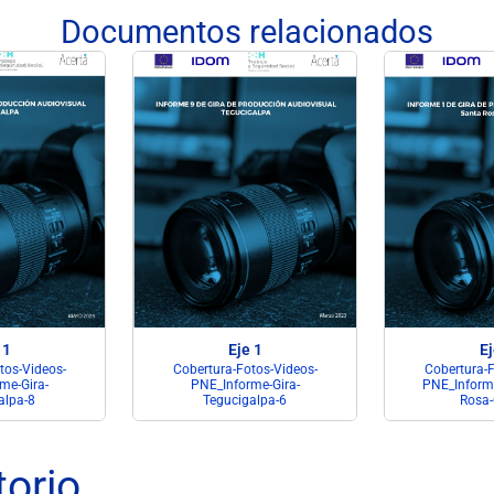
Documentos relacionados
 1
Eje 1
Ej
tos-Videos-
Cobertura-Fotos-Videos-
Cobertura-F
me-Gira-
PNE_Informe-Gira-
PNE_Informe
alpa-8
Tegucigalpa-6
Rosa
torio