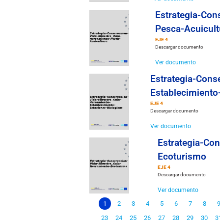
Estrategia-Con
Pesca-Acuicult
EJE 4
Descargar documento
Ver documento
Estrategia-Cons
Establecimiento
EJE 4
Descargar documento
Ver documento
Estrategia-Con
Ecoturismo
EJE 4
Descargar documento
Ver documento
1
2
3
4
5
6
7
8
23
24
25
26
27
28
29
30
3