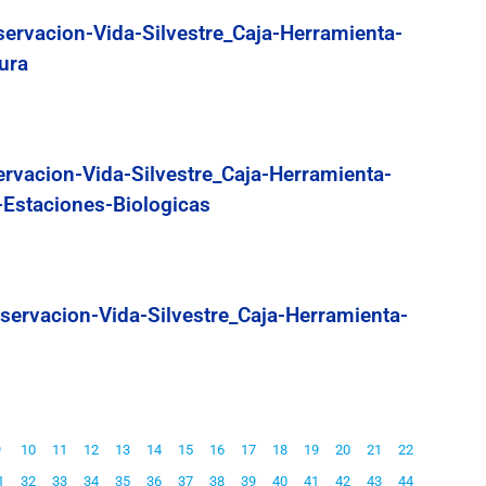
servacion-Vida-Silvestre_Caja-Herramienta-
ura
ervacion-Vida-Silvestre_Caja-Herramienta-
-Estaciones-Biologicas
servacion-Vida-Silvestre_Caja-Herramienta-
9
10
11
12
13
14
15
16
17
18
19
20
21
22
1
32
33
34
35
36
37
38
39
40
41
42
43
44