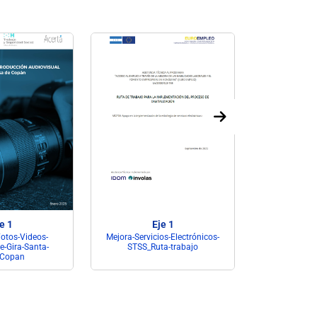
e 1
Eje 1
otos-Videos-
Mejora-Servicios-Electrónicos-
Mejora-Servic
-Gira-Santa-
STSS_Ruta-trabajo
STSS_Fi
-Copan