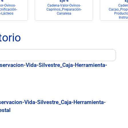
 4
Eje 4
Ej
r-Ovinos-
Cadena-Valor-Ovinos-
Cadena
nificación-
Caprinos_Preparación-
Cacao_Propu
-Lácteos
Canalesa
Producto
Instru
torio
servacion-Vida-Silvestre_Caja-Herramienta-
servacion-Vida-Silvestre_Caja-Herramienta-
estal