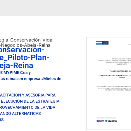
egia-Conservación-Vida-
n-Negocios-Abeja-Reina
onservación-
e_Piloto-Plan-
eja-Reina
 MYPIME Cría y
jas reinas en empresa «Mieles de
PACITACIÓN Y ASESORÍA PARA
 EJECUCIÓN DE LA ESTRATEGIA
ROVECHAMIENTO DE LA VIDA
NANDO ALTERNATICAS
S.