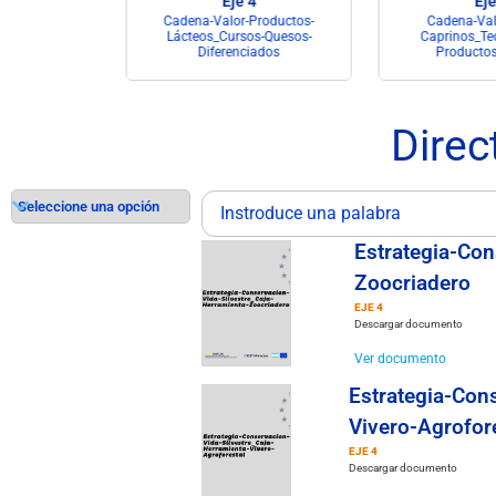
4
Eje 4
Eje
Productos-
Cadena-Valor-Productos-
Cadena-Valo
ico-Plantas-
Lácteos_Cursos-Quesos-
Caprinos_Tec
as
Diferenciados
Productos
Direc
Estrategia-Con
Zoocriadero
EJE 4
Descargar documento
Ver documento
Estrategia-Con
Vivero-Agrofor
EJE 4
Descargar documento