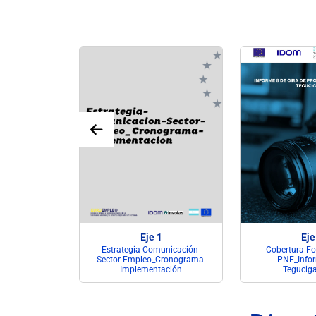
1
Eje 1
Eje
unicación-
Estrategia-Comunicación-
Cobertura-Fo
Documento-
Sector-Empleo_Cronograma-
PNE_Infor
gia
Implementación
Teguciga