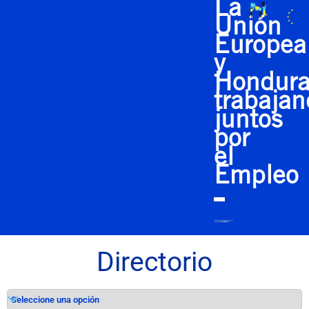
La
Unión
Europea
y
Hondura
trabaja
juntos
por
el
Empleo
Directorio