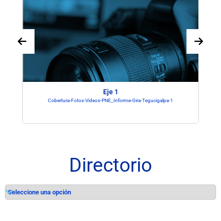
Eje 1
Cobertura-Fotos-Videos-PNE_Informe-Gira-Tegucigalpa-1
Directorio