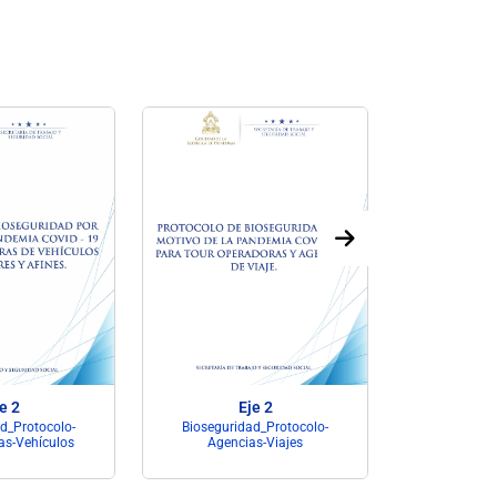
e 2
Eje 2
d_Protocolo-
Bioseguridad_Protocolo-
Biosegur
as-Vehículos
Agencias-Viajes
Formación-M
DG-Inspe