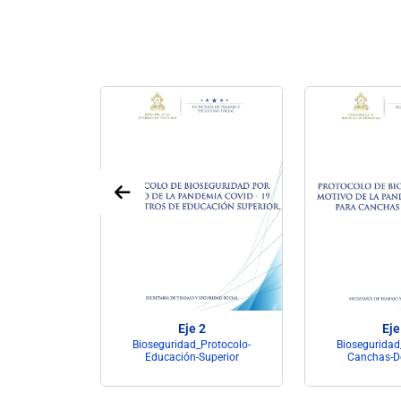
2
Eje 2
Eje
ridad_Lista-
Bioseguridad_Protocolo-
Bioseguridad
ción
Educación-Superior
Canchas-D