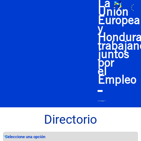
La
Unión
Europea
y
Hondura
trabaja
juntos
por
el
Empleo
Directorio