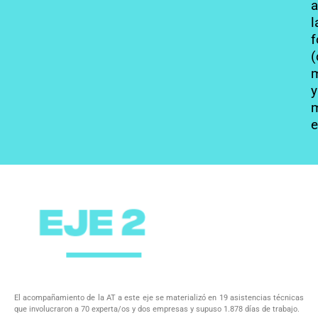
a
l
f
(
y
m
El acompañamiento de la AT a este eje se materializó en 19 asistencias técnicas
que involucraron a 70 experta/os y dos empresas y supuso 1.878 días de trabajo.