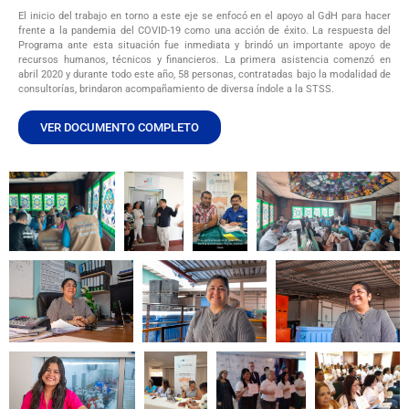
El inicio del trabajo en torno a este eje se enfocó en el apoyo al GdH para hacer
frente a la pandemia del COVID-19 como una acción de éxito. La respuesta del
Programa ante esta situación fue inmediata y brindó un importante apoyo de
recursos humanos, técnicos y financieros. La primera asistencia comenzó en
abril 2020 y durante todo este año, 58 personas, contratadas bajo la modalidad de
consultorías, brindaron acompañamiento de diversa índole a la STSS.
VER DOCUMENTO COMPLETO